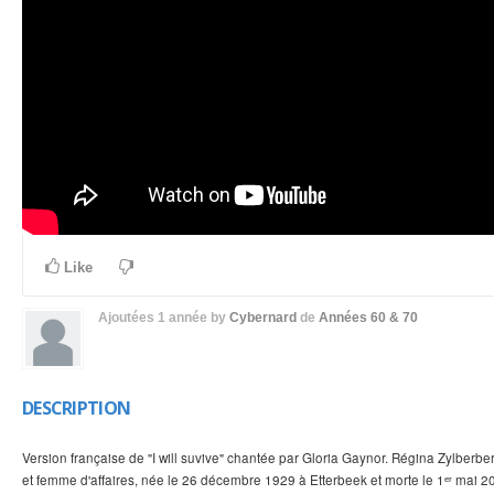
Like
Ajoutées
1 année
by
Cybernard
de
Années 60 & 70
DESCRIPTION
Version française de "I will suvive" chantée par Gloria Gaynor. Régina Zylberbe
et femme d'affaires, née le 26 décembre 1929 à Etterbeek et morte le 1ᵉʳ mai 20