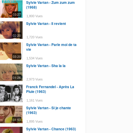
Sylvie Vartan - Zum zum zum
(1968)
03:27
1,800 Vues
Sylvie Vartan - Il revient
02:20
1,720 Vues
Sylvie Vartan - Parle moi de ta
vie
03:20
1,534 Vues
Sylvie Vartan - Sha la la
01:26
2,973 Vues
Franck Fernandel - Après La
Pluie (1963)
1,161 Vues
Sylvie Vartan - Si je chante
(1963)
01:53
1,895 Vues
Sylvie Vartan - Chance (1963)