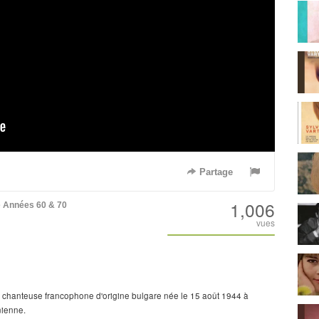
Partage
1,006
e
Années 60 & 70
vues
 chanteuse francophone d'origine bulgare née le 15 août 1944 à
nienne.