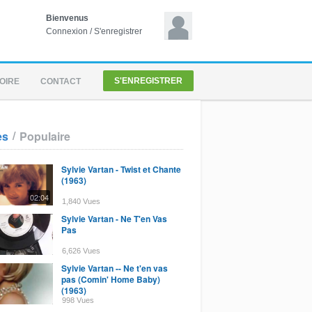
Bienvenus
Connexion
/
S'enregistrer
S'ENREGISTRER
OIRE
CONTACT
/
es
Populaire
Sylvie Vartan - Twist et Chante
(1963)
02:04
1,840 Vues
Sylvie Vartan - Ne T'en Vas
Pas
6,626 Vues
Sylvie Vartan -- Ne t'en vas
pas (Comin' Home Baby)
(1963)
998 Vues