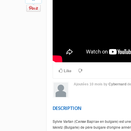
Like
Ajoutées
10 mois
by
Cybernard
d
DESCRIPTION
Sylvie Vartan (Силви Вартан en bulgare) est une
Iskretz (Bulgarie) de père bulgare d'origine armé