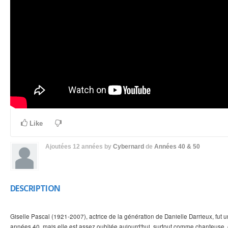
Like
Ajoutées
12 années
by
Cybernard
de
Années 40 & 50
DESCRIPTION
Giselle Pascal (1921-2007), actrice de la génération de Danielle Darrieux, fut 
années 40, mais elle est assez oubliée aujourd'hui, surtout comme chanteuse, et