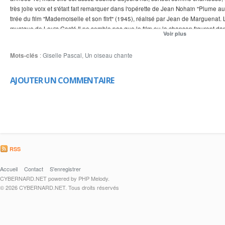
très jolie voix et s'était fait remarquer dans l'opérette de Jean Nohain "Plume 
tirée du film "Mademoiselle et son flirt" (1945), réalisé par Jean de Marguenat
musique de Louis Gasté.Il ne semble pas que le film ou la chanson figurent dan
Voir plus
de films en DVD ou de chansons en CD.En 1947, Giselle Pascal fut la vedette 
Boyer, avec l'orchestre de Ray Ventura et Henri Salvador. On peut trouver des e
Mots-clés
:
Giselle Pascal
,
Un oiseau chante
ici où, dans le premier clip, Giselle Pascal et les collégiens chantent "Sans vo
v=aZ2Tasn_aTc&f eature=relatedet aussihttp://www.youtube.com/watch?v=vNIwt
commencent par un extrait de "Insensiblement" chanté par Jean Sablon)
AJOUTER UN COMMENTAIRE
RSS
Accueil
Contact
S'enregistrer
CYBERNARD.NET powered by PHP Melody.
© 2026 CYBERNARD.NET. Tous droits réservés