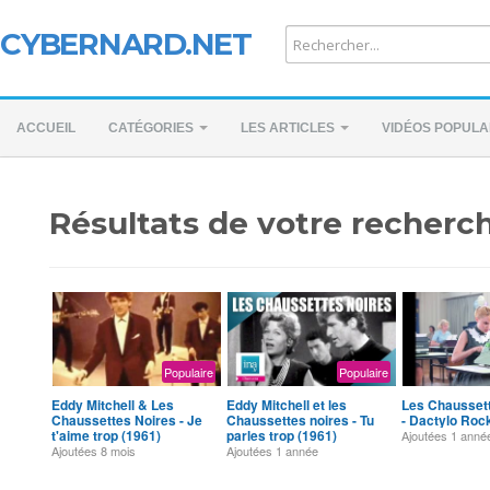
CYBERNARD.NET
ACCUEIL
CATÉGORIES
LES ARTICLES
VIDÉOS POPULA
Résultats de votre recherch
Populaire
Populaire
Eddy Mitchell & Les
Eddy Mitchell et les
Les Chausset
Chaussettes Noires - Je
Chaussettes noires - Tu
- Dactylo Roc
t'aime trop (1961)
parles trop (1961)
Ajoutées
1 anné
Ajoutées
8 mois
Ajoutées
1 année