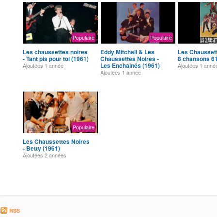
Populaire
Populaire
Les chaussettes noires
Eddy Mitchell & Les
Les Chausset
- Tant pis pour toi (1961)
Chaussettes Noires -
8 chansons 61
Les Enchainés (1961)
Ajoutées
1 année
Ajoutées
1 anné
Ajoutées
1 année
Populaire
Les Chaussettes Noires
- Betty (1961)
Ajoutées
2 années
RSS