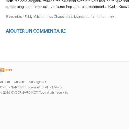
Cette mélodie élégante tranche radicalement avec l'univers rock brutal que maît
sort en single en mars 1961. Je t’aime trop » adapte fidèlement « I Gotta Know 
Mots-clés
:
Eddy Mitchell
,
Les Chaussettes Noires
,
Je t'aime trop
,
1961
AJOUTER UN COMMENTAIRE
RSS
Accueil
Contact
S'enregistrer
CYBERNARD.NET powered by PHP Melody.
© 2026 CYBERNARD.NET. Tous droits réservés