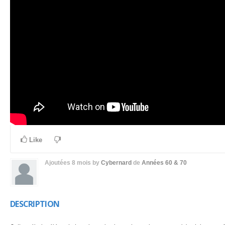
Like
Ajoutées
8 mois
by
Cybernard
de
Années 60 & 70
DESCRIPTION