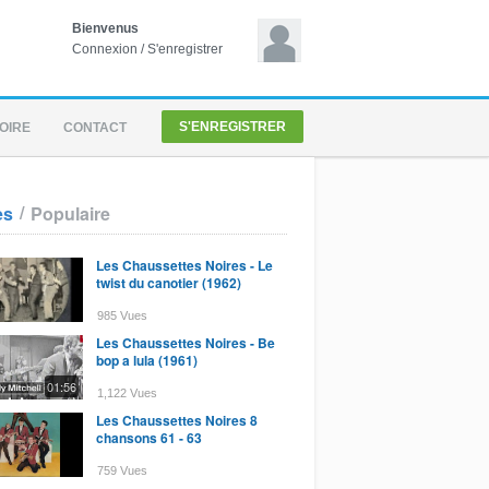
Bienvenus
Connexion
/
S'enregistrer
S'ENREGISTRER
OIRE
CONTACT
/
es
Populaire
Les Chaussettes Noires - Le
twist du canotier (1962)
985 Vues
Les Chaussettes Noires - Be
bop a lula (1961)
01:56
1,122 Vues
Les Chaussettes Noires 8
chansons 61 - 63
759 Vues