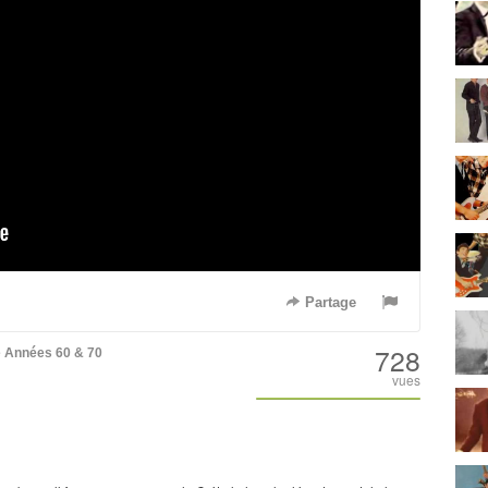
Partage
728
e
Années 60 & 70
vues