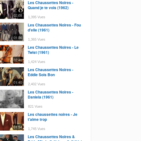
Les Chaussettes Noires -
Quand je te vois (1962)
02:08
1,395 Vues
Les Chaussettes Noires - Fou
d'elle (1961)
01:56
1,365 Vues
Les Chaussettes Noires - Le
Twist (1961)
02:40
1,424 Vues
Les Chaussettes Noires -
Eddie Sois Bon
01:40
2,402 Vues
Les Chaussettes Noires -
Daniela (1961)
821 Vues
Les chaussettes noires - Je
t'aime trop
01:54
1,745 Vues
Les Chaussettes Noires &