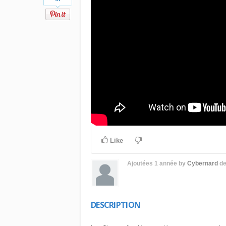
Like
Ajoutées
1 année
by
Cybernard
d
DESCRIPTION