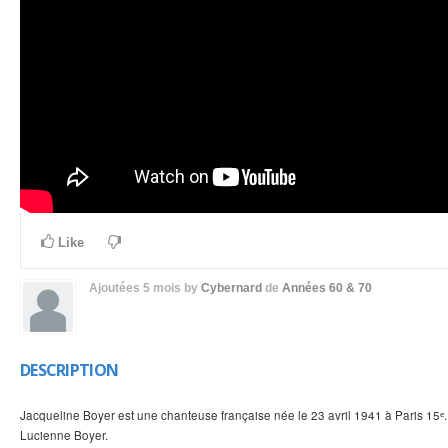
Like
Ajoutées
5 mois
by
Cybernard
de
Années 60 & 70
DESCRIPTION
Jacqueline Boyer est une chanteuse française née le 23 avril 1941 à Paris 15ᵉ. 
Lucienne Boyer.