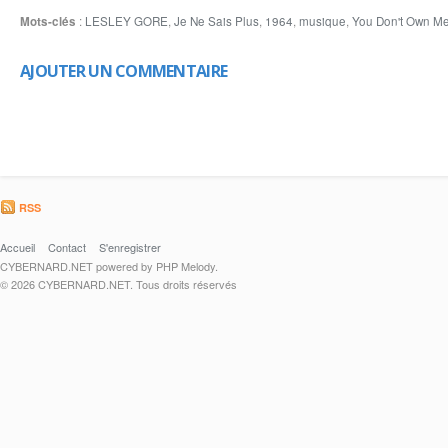
Mots-clés
:
LESLEY GORE
,
Je Ne Sais Plus
,
1964
,
musique
,
You Don't Own M
AJOUTER UN COMMENTAIRE
RSS
Accueil
Contact
S'enregistrer
CYBERNARD.NET powered by PHP Melody.
© 2026 CYBERNARD.NET. Tous droits réservés