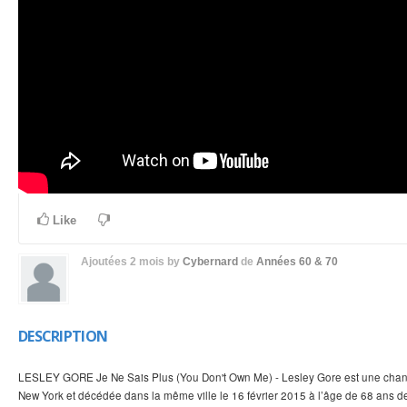
Like
Ajoutées
2 mois
by
Cybernard
de
Années 60 & 70
DESCRIPTION
LESLEY GORE Je Ne Sais Plus (You Don't Own Me) - Lesley Gore est une chan
New York et décédée dans la même ville le 16 février 2015 à l’âge de 68 ans de