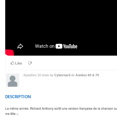
Like
Ajoutées
10 mois
by
Cybernard
de
Années 60 & 70
DESCRIPTION
La même année, Richard Anthony sortit une version française de la chanson sur 
ma fête ».