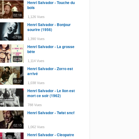
Henri Salvador - Touche du
bois
02:18
1,126 Vues
Henri Salvador - Bonjour
sourire (1956)
02:06
1,390 Vues
Henri Salvador - La grosse
bête
02:29
1,114 Vues
Henri Salvador - Zorro est
arrivé
02:37
1,038 Vues
Henri Salvador - Le lion est
mort ce soir (1962)
788 Vues
Henri Salvador - Twist sncf
02:15
1,062 Vues
Henri Salvador - Cleopatre