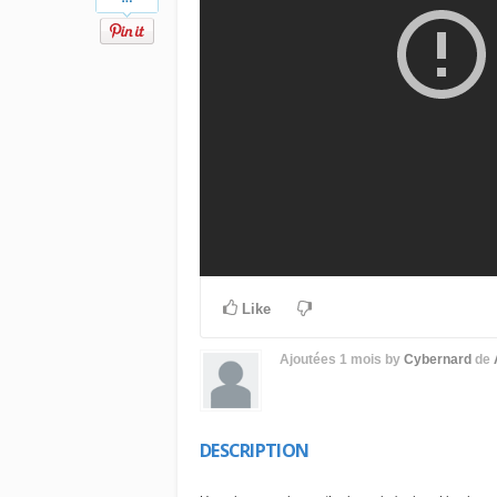
Like
Ajoutées
1 mois
by
Cybernard
de
DESCRIPTION