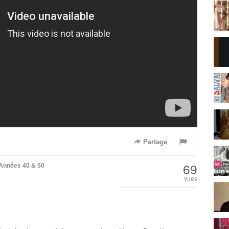
Partage
69
Années 40 & 50
vues