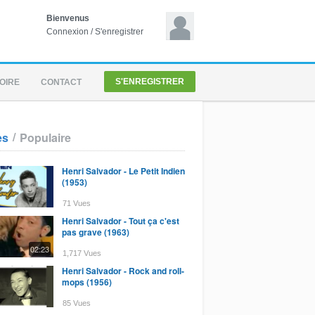
Bienvenus
Connexion
/
S'enregistrer
S'ENREGISTRER
OIRE
CONTACT
/
es
Populaire
Henri Salvador - Le Petit Indien
(1953)
71 Vues
Henri Salvador - Tout ça c'est
pas grave (1963)
02:23
1,717 Vues
Henri Salvador - Rock and roll-
mops (1956)
85 Vues