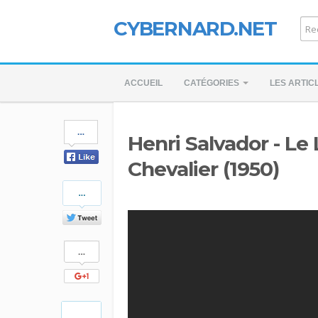
CYBERNARD.NET
ACCUEIL
CATÉGORIES
LES ARTIC
Share
Henri Salvador - Le 
on
Facebook
Chevalier (1950)
Share
on
Twitter
Share
on
Google+
Pinterest