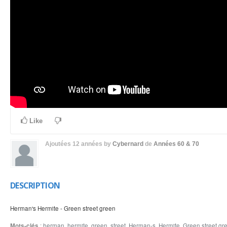
Like
Ajoutées
12 années
by
Cybernard
de
Années 60 & 70
DESCRIPTION
Herman's Hermite - Green street green
Mots-clés
:
herman
,
hermite
,
green
,
street
,
Herman-s
,
Hermite
,
Green street gr