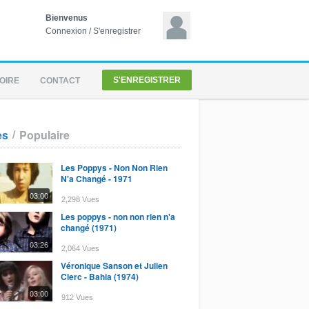
Bienvenus
Connexion
/
S'enregistrer
S'ENREGISTRER
OIRE
CONTACT
/
es
Populaire
Les Poppys - Non Non Rien
N'a Changé - 1971
03:00
2,298 Vues
Les poppys - non non rien n'a
changé (1971)
03:26
2,064 Vues
Véronique Sanson et Julien
Clerc - Bahia (1974)
03:00
912 Vues