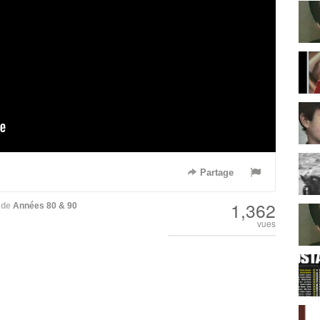
Partage
1,362
de
Années 80 & 90
vues