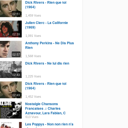
Dick Rivers - Rien que toi
(1964)
02:51
1,459 Vues
Julien Clerc - La Californie
(1969)
02:39
1,091 Vues
Anthony Perkins - Ne Dis Plus
Rien
02:57
1,568 Vues
Dick Rivers - Ne lui dis rien
02:43
1,225 Vues
Dick Rivers - Rien que toi
(1964)
02:49
1,452 Vues
Nostalgie Chansons
Francaises ♫ Charles
Aznavour, Lara Fabian, C
Jerome, Julien Clerc, Michel
613 Vues
Sardou
Les Poppys - Non non rien n'a