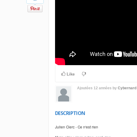
Like
Ajoutées
12 années
by
Cybernard
DESCRIPTION
Julien Clerc - Ce n'est rien