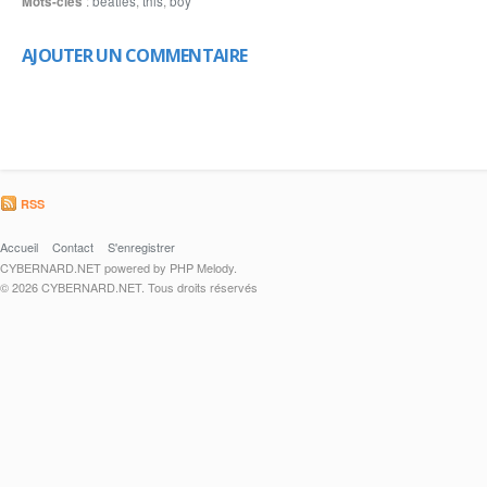
Mots-clés
:
beatles
,
this
,
boy
AJOUTER UN COMMENTAIRE
RSS
Accueil
Contact
S'enregistrer
CYBERNARD.NET powered by PHP Melody.
© 2026 CYBERNARD.NET. Tous droits réservés