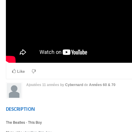
Like
Ajoutées
11 années
by
Cybernard
de
Années 60 & 70
DESCRIPTION
The Beatles - This Boy