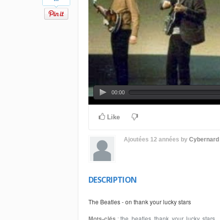
00:00
Like
Ajoutées
12 années
by
Cybernard
DESCRIPTION
The Beatles - on thank your lucky stars
Mots-clés
:
the
,
beatles
,
thank
,
your
,
lucky
,
stars