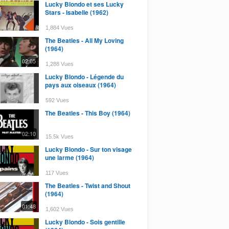
Lucky Blondo et ses Lucky
Stars - Isabelle (1962)
1,884 Vues
The Beatles - All My Loving
(1964)
02:05
1,288 Vues
Lucky Blondo - Légende du
pays aux oiseaux (1964)
592 Vues
The Beatles - This Boy (1964)
02:10
15.5k Vues
Lucky Blondo - Sur ton visage
une larme (1964)
117 Vues
The Beatles - Twist and Shout
(1964)
01:48
1,602 Vues
Lucky Blondo - Sois gentille