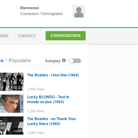
Bienvenus
Connexion
/
S'enregistrer
S'ENREGISTRER
OIRE
CONTACT
/
es
Populaire
Autoplay
The Beatles - I feel fine (1964)
02:22
1,466 Vues
Lucky BLONDO - Tout le
monde un jour (1964)
1,100 Vues
The Beatles - on Thank Your
Lucky Stars (1965)
09:57
1,086 Vues