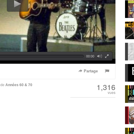
00:00
Partage
1,316
de
Années 60 & 70
vues