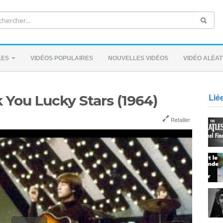
LES
VIDÉOS POPULAIRES
NOUVELLES VIDÉOS
VIDÉO ALÉAT
Lié
 You Lucky Stars (1964)
Retailler