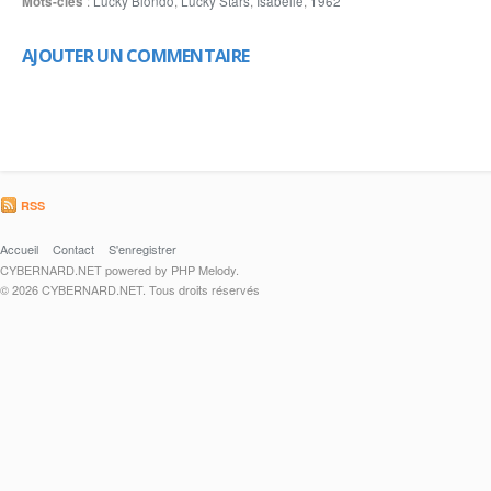
Mots-clés
:
Lucky Blondo
,
Lucky Stars
,
Isabelle
,
1962
AJOUTER UN COMMENTAIRE
RSS
Accueil
Contact
S'enregistrer
CYBERNARD.NET powered by PHP Melody.
© 2026 CYBERNARD.NET. Tous droits réservés