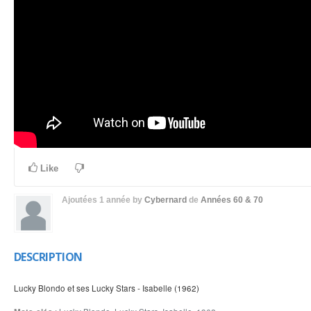
Like
Ajoutées
1 année
by
Cybernard
de
Années 60 & 70
DESCRIPTION
Lucky Blondo et ses Lucky Stars - Isabelle (1962)