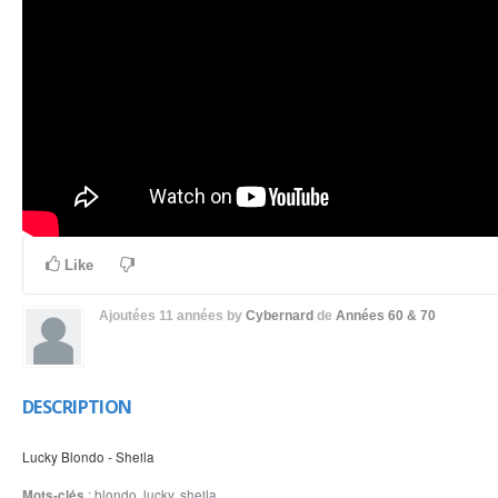
Like
Ajoutées
11 années
by
Cybernard
de
Années 60 & 70
DESCRIPTION
Lucky Blondo - Sheila
Mots-clés
:
blondo
,
lucky
,
sheila