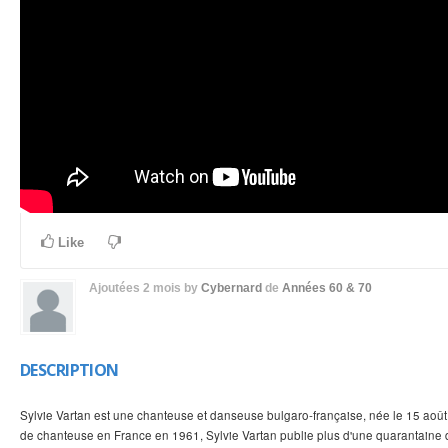
Like
Ajoutées
2 mois
by
Cybernard
de
Années 60 & 70
DESCRIPTION
Sylvie Vartan est une chanteuse et danseuse bulgaro-française, née le 15 aoû
de chanteuse en France en 1961, Sylvie Vartan publie plus d'une quarantaine d