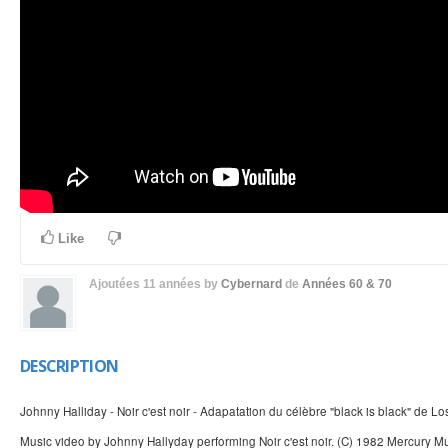
Like
Ajoutées
11 années
by
Cybernard
de
Années 60 & 70
DESCRIPTION
Johnny Halliday - Noir c'est noir - Adapatation du célèbre "black is black" de L
Music video by Johnny Hallyday performing Noir c'est noir. (C) 1982 Mercury M