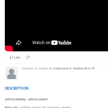
Like
Ajoutées
11 années
by
Cybernard
de
Années 60 & 70
DESCRIPTION
Johnny Halliday - Johnny revient
Mots-clés
:
halliday
,
johnny
,
les
,
lionceaux
,
revient