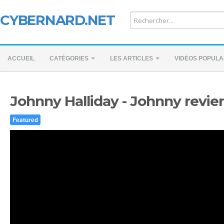
CYBERNARD.NET
ACCUEIL
CATÉGORIES
LES ARTICLES
VIDÉOS POPULA
Johnny Halliday - Johnny revien
Featured