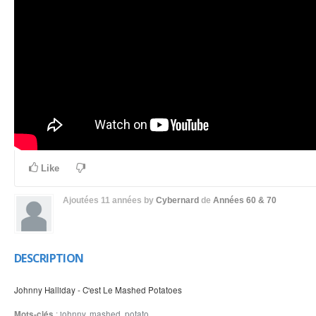
Like
Ajoutées
11 années
by
Cybernard
de
Années 60 & 70
DESCRIPTION
Johnny Halliday - C'est Le Mashed Potatoes
Mots-clés
:
johnny
,
mashed
,
potato