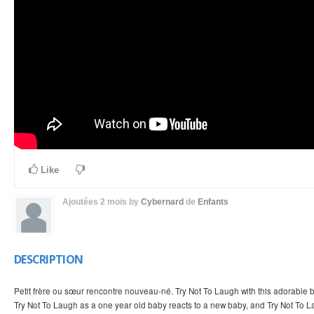
Like
Ajoutées
2 mois
by
Cybernard
de
Enfants
DESCRIPTION
Petit frère ou sœur rencontre nouveau-né. Try Not To Laugh with this adorable
Try Not To Laugh as a one year old baby reacts to a new baby, and Try Not To La