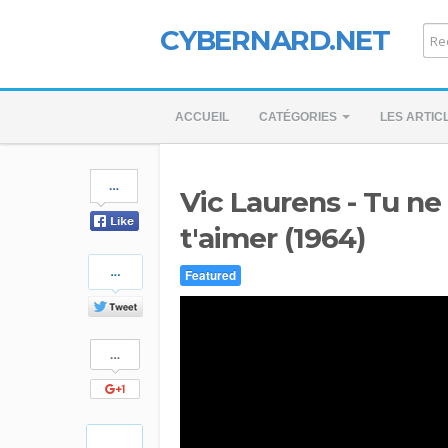
CYBERNARD.NET
ACCUEIL
CATÉGORIES
LES ARTIC
Share
Vic Laurens - Tu n
on
Facebook
t'aimer (1964)
Share
Featured
on
Twitter
Share
on
Google+
Pinterest