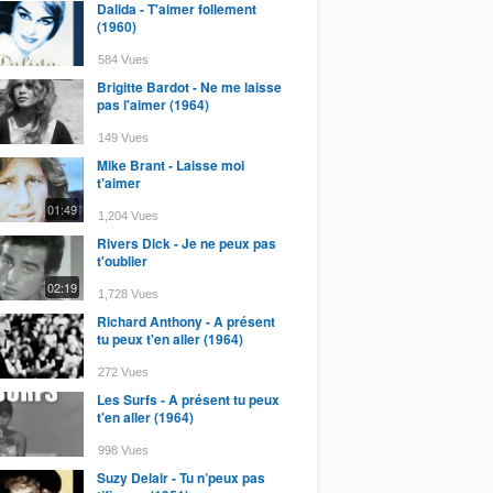
Dalida - T'aimer follement
(1960)
584 Vues
Brigitte Bardot - Ne me laisse
pas l'aimer (1964)
149 Vues
Mike Brant - Laisse moi
t'aimer
01:49
1,204 Vues
Rivers Dick - Je ne peux pas
t'oublier
02:19
1,728 Vues
Richard Anthony - A présent
tu peux t'en aller (1964)
272 Vues
Les Surfs - A présent tu peux
t'en aller (1964)
998 Vues
Suzy Delair - Tu n’peux pas