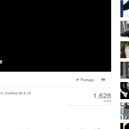
Partage
1,628
de
Années 60 & 70
vues