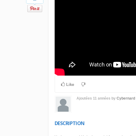
Like
Ajoutées
11 années
by
Cybernard
DESCRIPTION