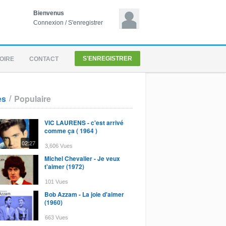
Bienvenus
Connexion
/
S'enregistrer
S'ENREGISTRER
OIRE
CONTACT
/
es
Populaire
VIC LAURENS - c'est arrivé
comme ça ( 1964 )
02:27
3,606 Vues
Michel Chevalier - Je veux
t'aimer (1972)
101 Vues
Bob Azzam - La joie d'aimer
(1960)
663 Vues