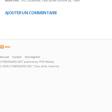
Mots-clés
:
VIC LAURENS
,
c'est arrivé comme ça
,
1964
AJOUTER UN COMMENTAIRE
RSS
Accueil
Contact
S'enregistrer
CYBERNARD.NET powered by PHP Melody.
© 2026 CYBERNARD.NET. Tous droits réservés