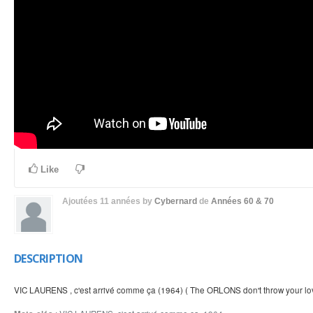
Like
Ajoutées
11 années
by
Cybernard
de
Années 60 & 70
DESCRIPTION
VIC LAURENS , c'est arrivé comme ça (1964) ( The ORLONS don't throw your lo