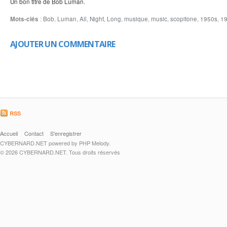
Un bon titre de Bob Luman.
Mots-clés
:
Bob
,
Luman
,
All
,
Night
,
Long
,
musique
,
music
,
scopitone
,
1950s
,
1
AJOUTER UN COMMENTAIRE
RSS
Accueil
Contact
S'enregistrer
CYBERNARD.NET powered by PHP Melody.
© 2026 CYBERNARD.NET. Tous droits réservés