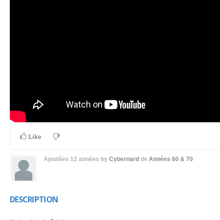
Like
Ajoutées
12 années
by
Cybernard
de
Années 60 & 70
DESCRIPTION