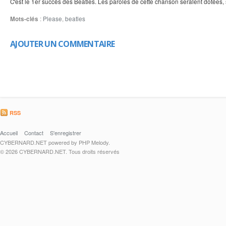
C'est le 1er succès des Beatles. Les paroles de cette chanson seraient dotées, 
Mots-clés
:
Please
,
beatles
AJOUTER UN COMMENTAIRE
RSS
Accueil
Contact
S'enregistrer
CYBERNARD.NET powered by PHP Melody.
© 2026 CYBERNARD.NET. Tous droits réservés