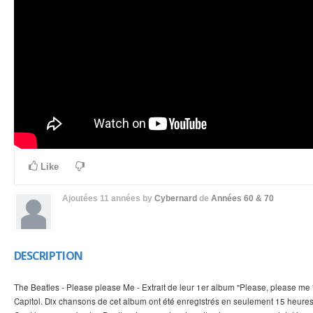
Like
Ajoutées
11 années
by
Cybernard
de
Années 60 & 70
DESCRIPTION
The Beatles - Please please Me - Extrait de leur 1er album "Please, please me "
Capitol. Dix chansons de cet album ont été enregistrés en seulement 15 heures