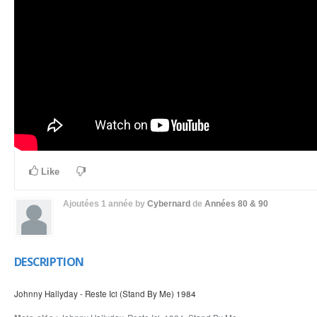
Like
Ajoutées
1 année
by
Cybernard
de
Années 80 & 90
DESCRIPTION
Johnny Hallyday - Reste Ici (Stand By Me) 1984