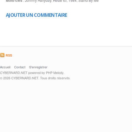
Mots-clés
:
Johnny Hallyday
,
Reste Ici
,
1984
,
Stand By Me
AJOUTER UN COMMENTAIRE
RSS
Accueil
Contact
S'enregistrer
CYBERNARD.NET powered by PHP Melody.
© 2026 CYBERNARD.NET. Tous droits réservés