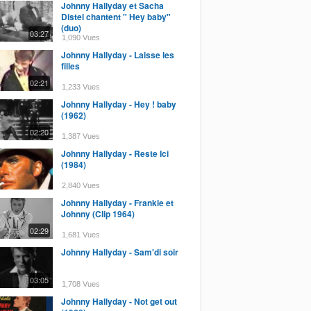
Johnny Hallyday et Sacha
Distel chantent " Hey baby"
(duo)
03:27
1,090 Vues
Johnny Hallyday - Laisse les
filles
02:21
1,233 Vues
Johnny Hallyday - Hey ! baby
(1962)
02:20
1,387 Vues
Johnny Hallyday - Reste Ici
(1984)
2,840 Vues
Johnny Hallyday - Frankie et
Johnny (Clip 1964)
02:29
1,681 Vues
Johnny Hallyday - Sam'di soir
03:05
1,708 Vues
Johnny Hallyday - Not get out