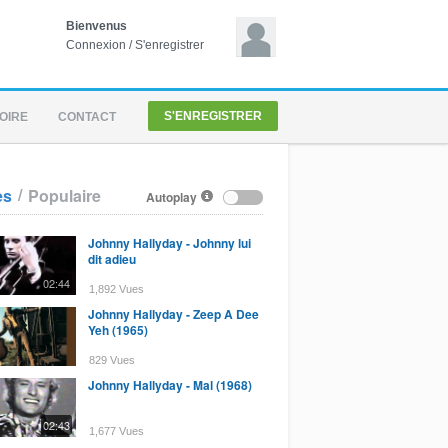
Bienvenus
Connexion
/
S'enregistrer
S'ENREGISTRER
OIRE
CONTACT
/
es
Populaire
Autoplay
Johnny Hallyday - Johnny lui
dit adieu
02:44
1,892 Vues
Johnny Hallyday - Zeep A Dee
Yeh (1965)
829 Vues
Johnny Hallyday - Mal (1968)
02:43
1,677 Vues