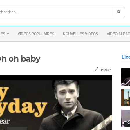
LES
VIDÉOS POPULAIRES
NOUVELLES VIDÉOS
VIDÉO ALÉAT
Lié
Oh oh baby
Retailler