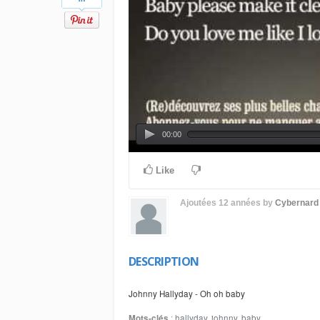
00:00
Like
Ajoutées
12 années
by
Cybernard
DESCRIPTION
Johnny Hallyday - Oh oh baby
Mots-clés
:
hallyday
,
johnny
,
baby