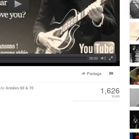
00:00
Partage
1,626
de
Années 60 & 70
vues