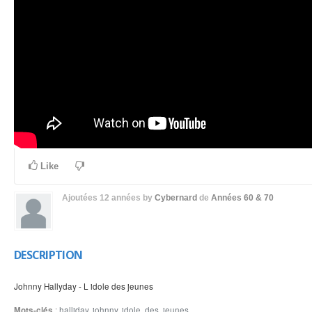
Like
Ajoutées
12 années
by
Cybernard
de
Années 60 & 70
DESCRIPTION
Johnny Hallyday - L idole des jeunes
Mots-clés
:
halliday
,
johnny
,
idole
,
des
,
jeunes