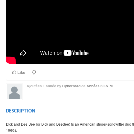
Like
Ajoutées
1 année
by
Cybernard
de
Années 60 & 70
DESCRIPTION
Dick and Dee Dee (or Dick and Deedee) is an American singer-songwriter duo tha
1960s.