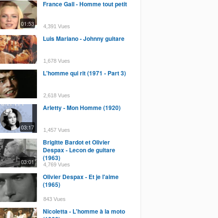
France Gall - Homme tout petit
01:53
4,391 Vues
Luis Mariano - Johnny guitare
1,678 Vues
L'homme qui rit (1971 - Part 3)
2,618 Vues
Arletty - Mon Homme (1920)
03:17
1,457 Vues
Brigitte Bardot et Olivier
Despax - Lecon de guitare
(1963)
03:01
4,769 Vues
Olivier Despax - Et je l'aime
(1965)
843 Vues
Nicoletta - L'homme à la moto