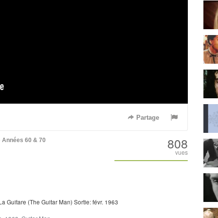
Partage
808
e
Années 60 & 70
vues
 Guitare (The Guitar Man) Sortie: févr. 1963