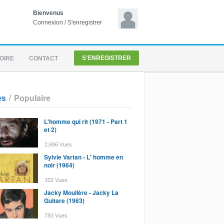
Bienvenus
Connexion
/
S'enregistrer
S'ENREGISTRER
OIRE
CONTACT
/
es
Populaire
L'homme qui rit (1971 - Part 1
et 2)
2,696 Vues
Sylvie Vartan - L' homme en
noir (1964)
102 Vues
Jacky Moulière - Jacky La
Guitare (1963)
783 Vues