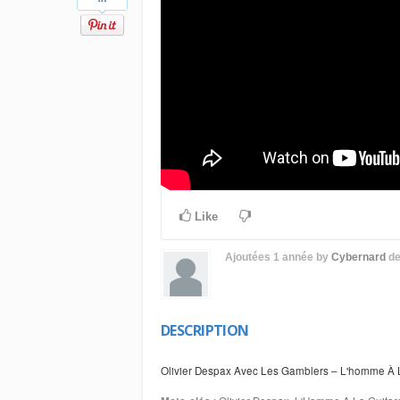
Like
Ajoutées
1 année
by
Cybernard
d
DESCRIPTION
Olivier Despax Avec Les Gamblers – L'homme À La