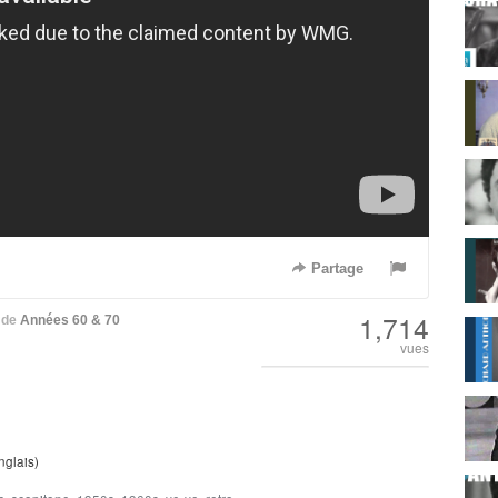
Partage
1,714
de
Années 60 & 70
vues
nglais)