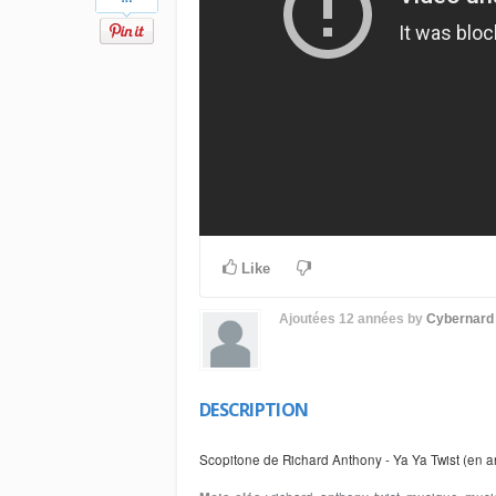
Like
Ajoutées
12 années
by
Cybernard
DESCRIPTION
Scopitone de Richard Anthony - Ya Ya Twist (en a