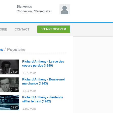
Bienvenus
Connexion
/
S'enregistrer
S'ENREGISTRER
OIRE
CONTACT
/
es
Populaire
Richard Anthony - La rue des
coeurs perdus (1959)
04:55
1,579 Vues
Richard Anthony - Donne-moi
ma chance (1963)
01:46
1,517 Vues
Richard Anthony - J'entends
siffler le train (1962)
03:17
1,560 Vues