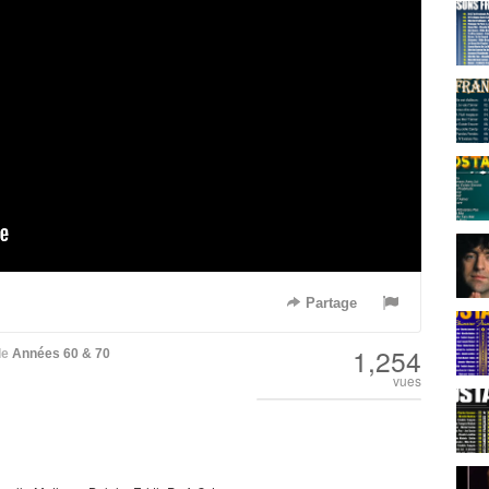
Partage
1,254
de
Années 60 & 70
vues