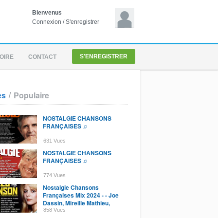
Bienvenus
Connexion
/
S'enregistrer
S'ENREGISTRER
OIRE
CONTACT
/
es
Populaire
NOSTALGIE CHANSONS
FRANÇAISES ♫
631 Vues
NOSTALGIE CHANSONS
FRANÇAISES ♫
774 Vues
Nostalgie Chansons
Françaises Mix 2024 - - Joe
Dassin, Mireille Mathieu,
Jacques Brel, Claude Barzo
858 Vues