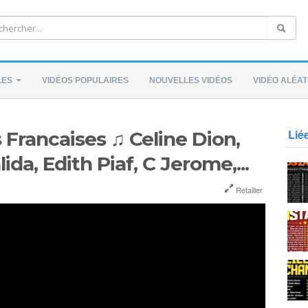
LES
VIDÉOS POPULAIRES
NOUVELLES VIDÉOS
VIDÉO ALÉAT
Lié
Francaises ♫ Celine Dion,
ida, Edith Piaf, C Jerome,...
Retailler