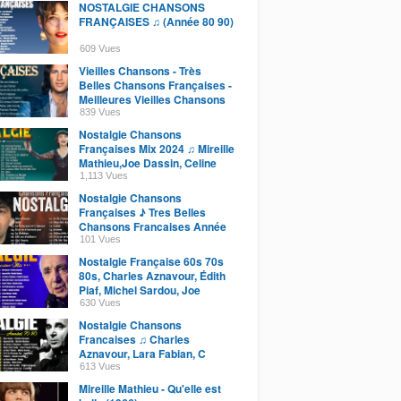
NOSTALGIE CHANSONS
FRANÇAISES ♫ (Année 80 90)
609 Vues
Vieilles Chansons - Très
Belles Chansons Françaises -
Meilleures Vieilles Chansons
D'amour
839 Vues
Nostalgie Chansons
Françaises Mix 2024 ♫ Mireille
Mathieu,Joe Dassin, Celine
Dion, FrédéricFrançois
1,113 Vues
Nostalgie Chansons
Françaises ♪ Tres Belles
Chansons Francaises Année
70 80
101 Vues
Nostalgie Française 60s 70s
80s, Charles Aznavour, Édith
Piaf, Michel Sardou, Joe
Dassin,...
630 Vues
Nostalgie Chansons
Francaises ♫ Charles
Aznavour, Lara Fabian, C
Jerome, Julien Clerc, Michel
613 Vues
Sardou
Mireille Mathieu - Qu'elle est