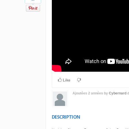
Like
Ajoutées
2 années
by
Cybernard
DESCRIPTION