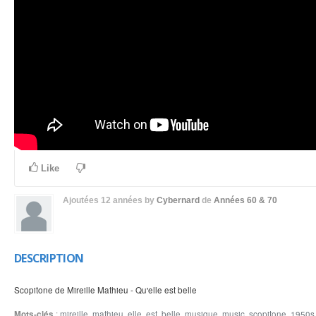
Like
Ajoutées
12 années
by
Cybernard
de
Années 60 & 70
DESCRIPTION
Scopitone de Mireille Mathieu - Qu'elle est belle
Mots-clés
:
mireille
,
mathieu
,
elle
,
est
,
belle
,
musique
,
music
,
scopitone
,
1950s