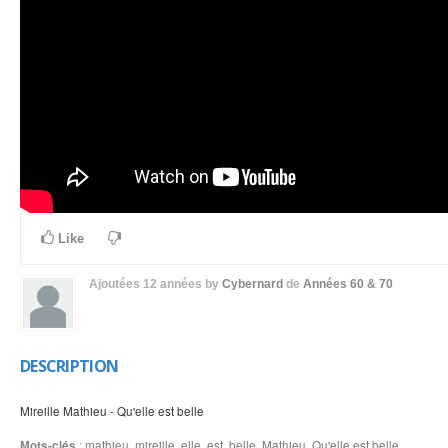
Like
Ajoutées
12 années
by
Cybernard
de
Années 60 & 70
DESCRIPTION
Mireille Mathieu - Qu'elle est belle
Mots-clés
:
mathieu
,
mireille
,
elle
,
est
,
belle
,
Mathieu
,
Qu'elle est belle