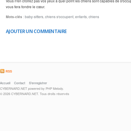
Vous n'en croirez pas vos yeux à quel point les chiens sont capables de s'occu
vous fera fondre le cœur.
Mots-clés
:
baby-sitters
,
chiens s'occupent
,
enfants
,
chiens
AJOUTER UN COMMENTAIRE
RSS
Accueil
Contact
S'enregistrer
CYBERNARD.NET powered by PHP Melody.
© 2026 CYBERNARD.NET. Tous droits réservés