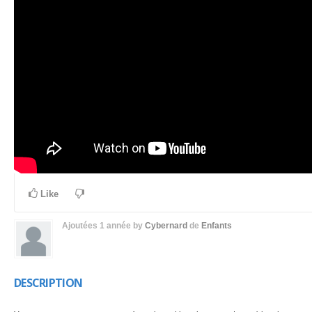
Like
Ajoutées
1 année
by
Cybernard
de
Enfants
DESCRIPTION