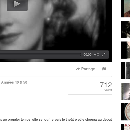
00:00
Partage
712
e
Années 40 & 50
vues
s un premier temps, elle se tourne vers le théâtre et le cinéma au début