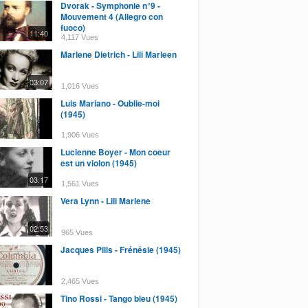
Dvorak - Symphonie n°9 -
Mouvement 4 (Allegro con
fuoco)
11:40
4,117 Vues
Marlene Dietrich - Lili Marleen
03:07
1,016 Vues
Luis Mariano - Oublie-moi
(1945)
1,906 Vues
Lucienne Boyer - Mon coeur
est un violon (1945)
03:17
1,561 Vues
Vera Lynn - Lili Marlene
02:53
965 Vues
Jacques Pills - Frénésie (1945)
2,465 Vues
Tino Rossi - Tango bleu (1945)