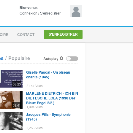
Bienvenus
Connexion
/
S'enregistrer
S'ENREGISTRER
OIRE
CONTACT
/
es
Populaire
Autoplay
Giselle Pascal - Un oiseau
chante (1945)
03:23
21.4k Vues
MARLENE DIETRICH - ICH BIN
DIE FESCHE LOLA (1930 Der
Blaue Engel 2/2.)
02:41
1,404 Vues
Jacques Pills - Symphonie
(1945)
2,255 Vues