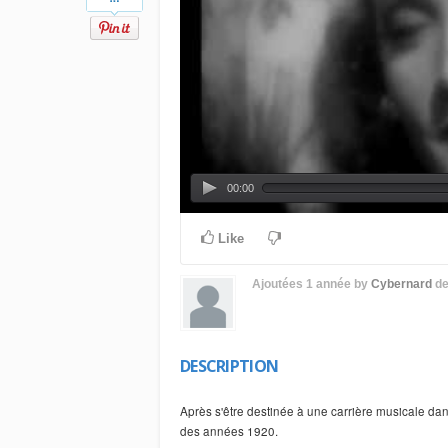
00:00
Like
Ajoutées
1 année
by
Cybernard
d
DESCRIPTION
Après s'être destinée à une carrière musicale dan
des années 1920.