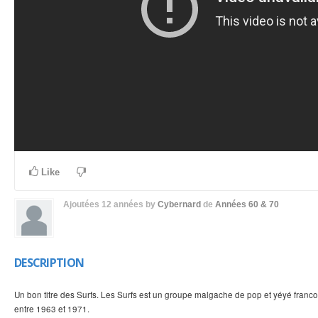
Like
Ajoutées
12 années
by
Cybernard
de
Années 60 & 70
DESCRIPTION
Un bon titre des Surfs.
Les Surfs est un groupe malgache de pop et yéyé francop
entre 1963 et 1971.