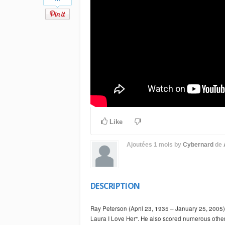
Like
Ajoutées
1 mois
by
Cybernard
de
DESCRIPTION
Ray Peterson (April 23, 1935 – January 25, 2005)
Laura I Love Her". He also scored numerous other 