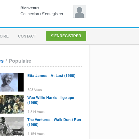
Bienvenus
Connexion
/
S'enregistrer
S'ENREGISTRER
OIRE
CONTACT
/
es
Populaire
Etta James - At Last (1960)
693 Vues
Wee Willie Harris - I go ape
(1960)
1,814 Vues
The Ventures - Walk Don-t Run
(1960)
02:06
1,154 Vues