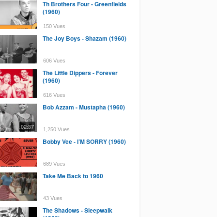
Th Brothers Four - Greenfields
(1960)
150 Vues
The Joy Boys - Shazam (1960)
606 Vues
The Little Dippers - Forever
(1960)
616 Vues
Bob Azzam - Mustapha (1960)
02:37
1,250 Vues
Bobby Vee - I’M SORRY (1960)
689 Vues
Take Me Back to 1960
43 Vues
The Shadows - Sleepwalk