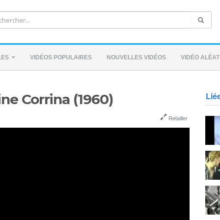
LES
VIDÉOS POPULAIRES
NOUVELLES VIDÉOS
VIDÉO ALÉAT
Lié
ine Corrina (1960)
Retailler