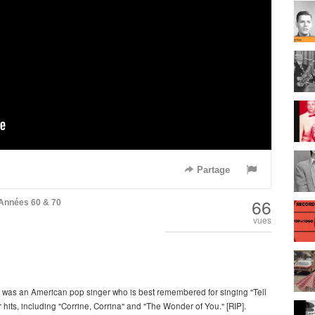
Partage
66
Années 60 & 70
vues
 was an American pop singer who is best remembered for singing "Tell
hits, including "Corrine, Corrina" and "The Wonder of You." [RIP].