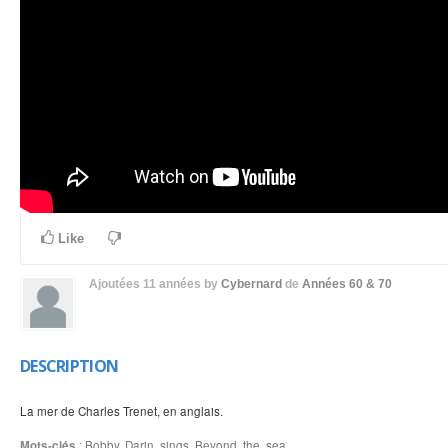
Like
Ajoutées
11 années
by
Cybernard
de
Années 60 & 70
DESCRIPTION
La mer de Charles Trenet, en anglais.
Mots-clés
:
Bobby
,
Darin
,
sings
,
Beyond
,
the
,
sea