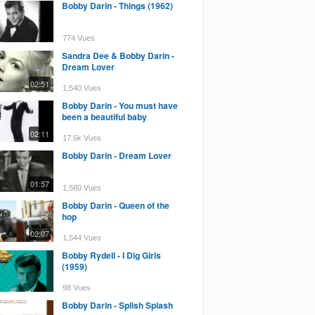
Bobby Darin - Things (1962)
774 Vues
Sandra Dee & Bobby Darin -
Dream Lover
02:51
1,540 Vues
Bobby Darin - You must have
been a beautiful baby
02:11
17.6k Vues
Bobby Darin - Dream Lover
01:57
1,580 Vues
Bobby Darin - Queen of the
hop
02:07
1,544 Vues
Bobby Rydell - I Dig Girls
(1959)
98 Vues
Bobby Darin - Splish Splash