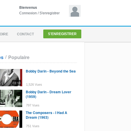
Bienvenus
Connexion
/
S'enregistrer
S'ENREGISTRER
OIRE
CONTACT
/
es
Populaire
Bobby Darin - Beyond the Sea
03:10
1,526 Vues
Bobby Darin - Dream Lover
(1959)
797 Vues
The Composers - I Had A
Dream (1963)
751 Vues