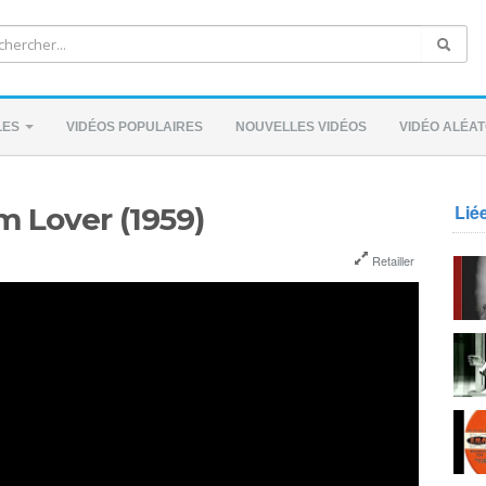
LES
VIDÉOS POPULAIRES
NOUVELLES VIDÉOS
VIDÉO ALÉAT
Lié
m Lover (1959)
Retailler