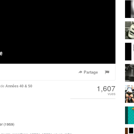
Partage
1,607
de
Années 40 & 50
vues
er (1959)