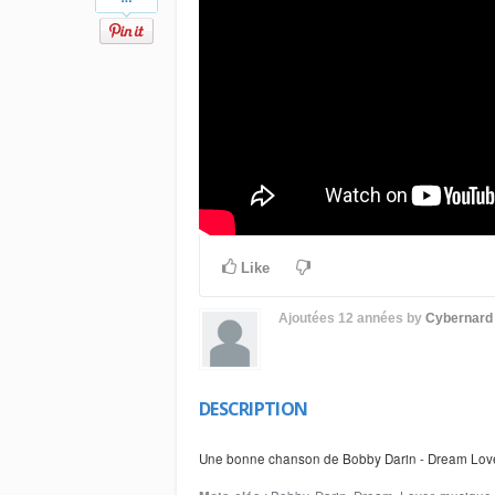
Like
Ajoutées
12 années
by
Cybernard
DESCRIPTION
Une bonne chanson de Bobby Darin - Dream Lov