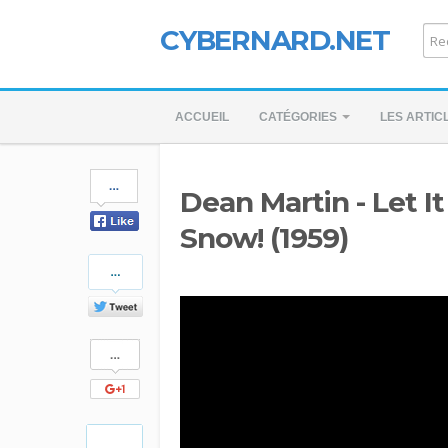
CYBERNARD.NET
ACCUEIL
CATÉGORIES
LES ARTIC
Share
Dean Martin - Let It
on
Facebook
Snow! (1959)
Share
on
Twitter
Share
on
Google+
Pinterest