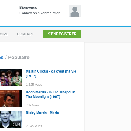
Bienvenus
Connexion
/
S'enregistrer
S'ENREGISTRER
OIRE
CONTACT
/
es
Populaire
Martin Circus - ça c'est ma vie
(1977)
1,325 Vues
Dean Martin - In The Chapel In
The Moonlight (1967)
732 Vues
Ricky Martin - María
04:08
2,345 Vues