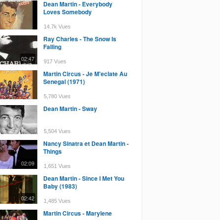
Dean Martin - Everybody
Loves Somebody
14.7k Vues
Ray Charles - The Snow Is
Falling
02:47
917 Vues
Martin Circus - Je M'eclate Au
Senegal (1971)
5,780 Vues
Dean Martin - Sway
5,504 Vues
Nancy Sinatra et Dean Martin -
Things
02:09
1,651 Vues
Dean Martin - Since I Met You
Baby (1983)
02:42
1,485 Vues
Martin Circus - Marylene