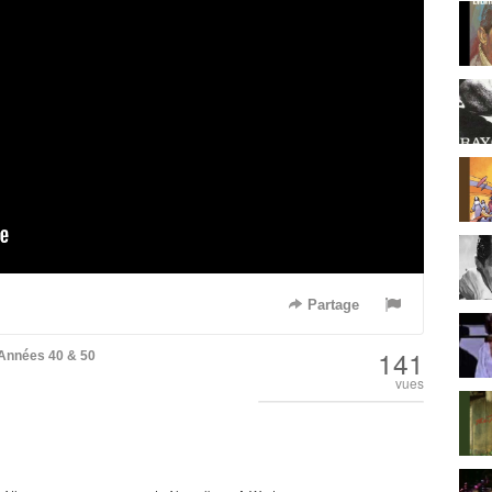
Partage
141
Années 40 & 50
vues