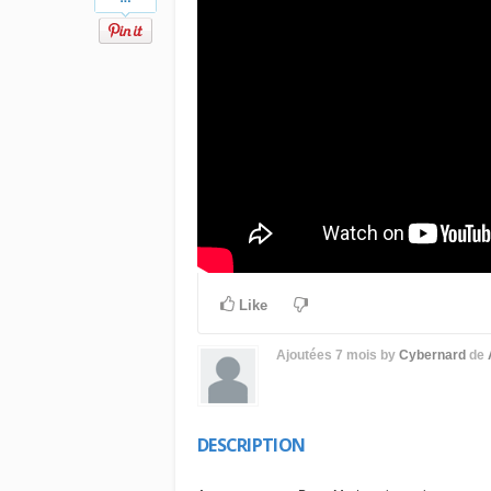
Like
Ajoutées
7 mois
by
Cybernard
de
DESCRIPTION