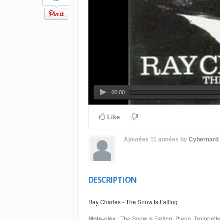
00:00
Like
Ajoutées
11 années
by
Cybernard
DESCRIPTION
Ray Charles - The Snow Is Falling
Mots-clés
:
The Snow Is Falling
,
Piano
,
Trompett