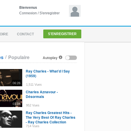
Bienvenus
Connexion
/
S'enregistrer
S'ENREGISTRER
OIRE
CONTACT
/
es
Populaire
Autoplay
Ray Charles - What'd I Say
(1959)
06:26
1,511 Vues
Charles Aznavour -
Désormais
03:04
952 Vues
Ray Charles Greatest Hits -
The Very Best Of Ray Charles
- Ray Charles Collection
714 Vues