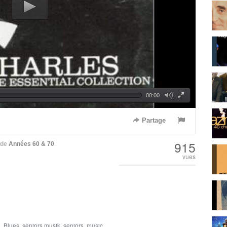
00:00
Partage
915
de
Années 60 & 70
vues
e
,
Blues
,
seniors musik
,
seniors
,
music