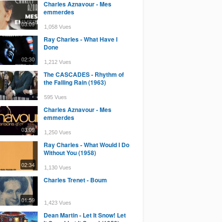
Charles Aznavour - Mes
emmerdes
03:09
1,058 Vues
Ray Charles - What Have I
Done
02:30
1,212 Vues
The CASCADES - Rhythm of
the Falling Rain (1963)
595 Vues
Charles Aznavour - Mes
emmerdes
03:09
1,250 Vues
Ray Charles - What Would I Do
Without You (1958)
02:34
1,130 Vues
Charles Trenet - Boum
01:59
1,423 Vues
Dean Martin - Let It Snow! Let