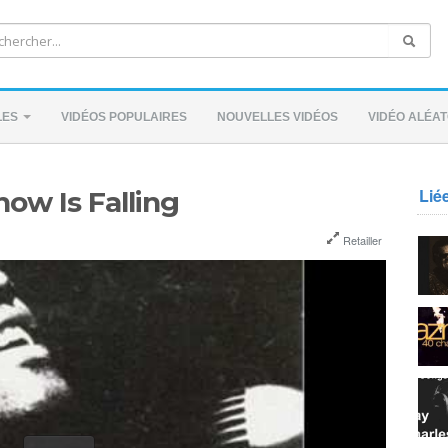
LES
VIDÉOS POPULAIRES
NOUVELLES VIDÉOS
VIDÉO ALÉAT
Lié
now Is Falling
Retailler