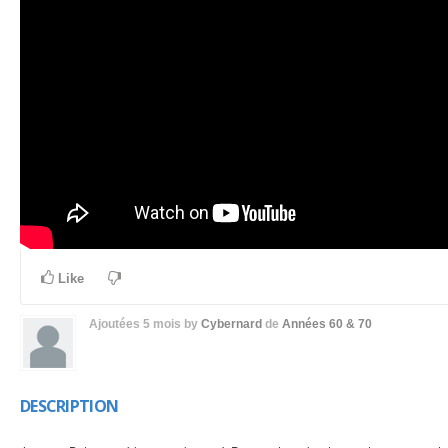
Like
Ajoutées
5 mois
by
Cybernard
de
Années 60 & 70
DESCRIPTION