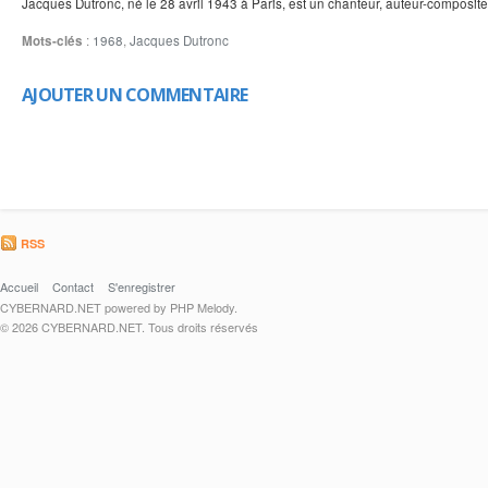
Jacques Dutronc, né le 28 avril 1943 à Paris, est un chanteur, auteur-compositeu
Mots-clés
:
1968
,
Jacques Dutronc
AJOUTER UN COMMENTAIRE
RSS
Accueil
Contact
S'enregistrer
CYBERNARD.NET powered by PHP Melody.
© 2026 CYBERNARD.NET. Tous droits réservés