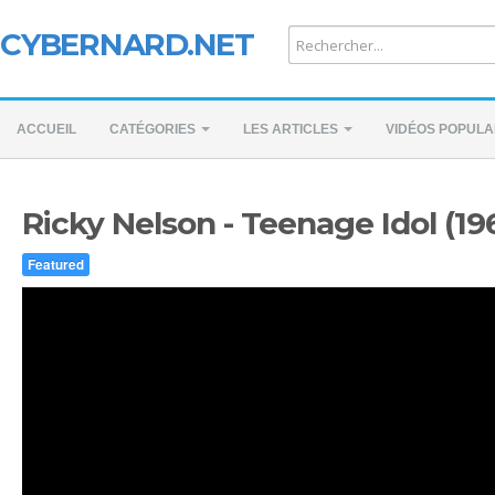
CYBERNARD.NET
ACCUEIL
CATÉGORIES
LES ARTICLES
VIDÉOS POPULA
Ricky Nelson - Teenage Idol (19
Featured