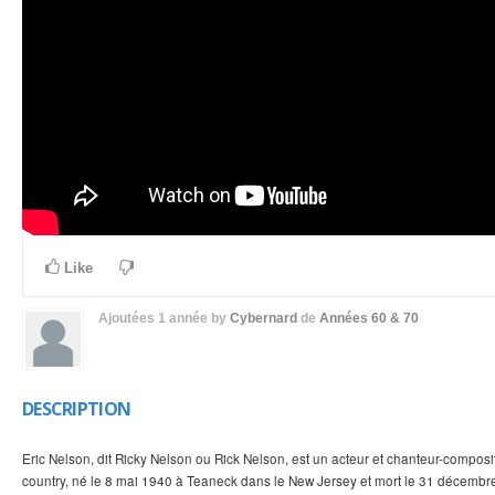
Like
Ajoutées
1 année
by
Cybernard
de
Années 60 & 70
DESCRIPTION
Eric Nelson, dit Ricky Nelson ou Rick Nelson, est un acteur et chanteur-composite
country, né le 8 mai 1940 à Teaneck dans le New Jersey et mort le 31 décembr