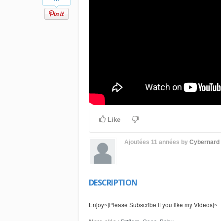
Like
Ajoutées
11 années
by
Cybernard
DESCRIPTION
Enjoy~|Please Subscribe If you like my Videos|~