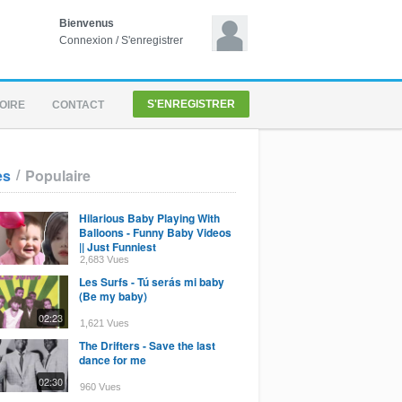
Bienvenus
Connexion
/
S'enregistrer
S'ENREGISTRER
OIRE
CONTACT
/
es
Populaire
Hilarious Baby Playing With
Balloons - Funny Baby Videos
|| Just Funniest
2,683 Vues
Les Surfs - Tú serás mi baby
(Be my baby)
02:23
1,621 Vues
The Drifters - Save the last
dance for me
02:30
960 Vues