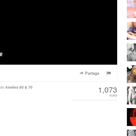
Partage
1,073
de
Années 60 & 70
vues