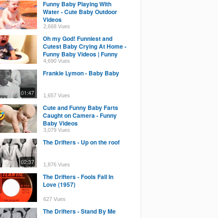
Funny Baby Playing With
Water - Cute Baby Outdoor
Videos
2,668 Vues
Oh my God! Funniest and
Cutest Baby Crying At Home -
Funny Baby Videos | Funny
Baby
4,690 Vues
Frankie Lymon - Baby Baby
01:47
1,657 Vues
Cute and Funny Baby Farts
Caught on Camera - Funny
Baby Videos
3,079 Vues
The Drifters - Up on the roof
02:37
1,876 Vues
The Drifters - Fools Fall In
Love (1957)
627 Vues
The Drifters - Stand By Me