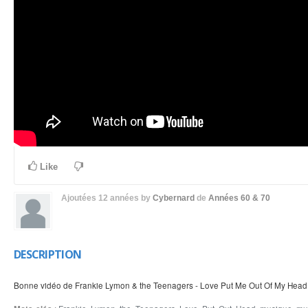
Like
Ajoutées
12 années
by
Cybernard
de
Années 60 & 70
DESCRIPTION
Bonne vidéo de Frankie Lymon & the Teenagers - Love Put Me Out Of My Head