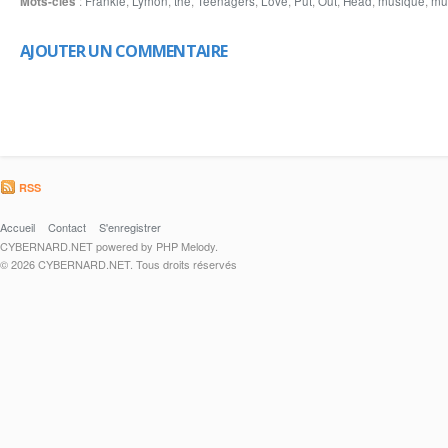
Mots-clés
:
Frankie
,
Lymon
,
the
,
Teenagers
,
Love
,
Put
,
Out
,
Head
,
musique
,
mu
AJOUTER UN COMMENTAIRE
RSS
Accueil
Contact
S'enregistrer
CYBERNARD.NET powered by PHP Melody.
© 2026 CYBERNARD.NET. Tous droits réservés