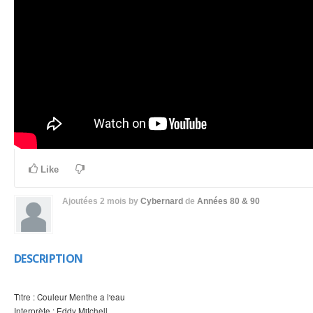
Like
Ajoutées
2 mois
by
Cybernard
de
Années 80 & 90
DESCRIPTION
Titre : Couleur Menthe a l'eau
Interprète : Eddy Mitchell