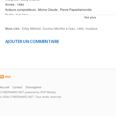
Année : 1980
Auteurs compositeurs : Moine Claude , Pierre Papadiamondis
Durée : 3 m 50 s
Voir plus
Label : Barclay
Mots-clés
:
Eddy Mitchell
,
Couleur Menthe a l'eau
,
1980
,
musique
AJOUTER UN COMMENTAIRE
RSS
Accueil
Contact
S'enregistrer
CYBERNARD.NET powered by PHP Melody.
© 2026 CYBERNARD.NET. Tous droits réservés