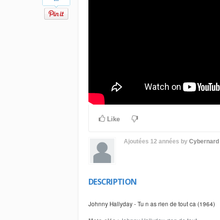
Like
Ajoutées
12 années
by
Cybernard
DESCRIPTION
Johnny Hallyday - Tu n as rien de tout ca (1964)