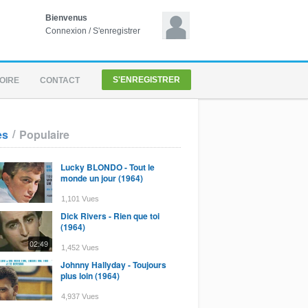
Bienvenus
Connexion
/
S'enregistrer
S'ENREGISTRER
OIRE
CONTACT
/
es
Populaire
Lucky BLONDO - Tout le
monde un jour (1964)
1,101 Vues
Dick Rivers - Rien que toi
(1964)
02:49
1,452 Vues
Johnny Hallyday - Toujours
plus loin (1964)
4,937 Vues