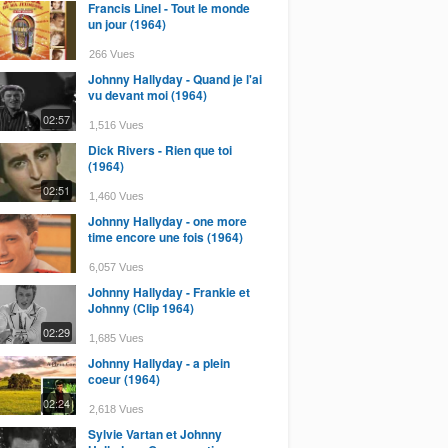
Francis Linel - Tout le monde
un jour (1964)
266 Vues
Johnny Hallyday - Quand je l'ai
vu devant moi (1964)
02:57
1,516 Vues
Dick Rivers - Rien que toi
(1964)
02:51
1,460 Vues
Johnny Hallyday - one more
time encore une fois (1964)
6,057 Vues
Johnny Hallyday - Frankie et
Johnny (Clip 1964)
02:29
1,685 Vues
Johnny Hallyday - a plein
coeur (1964)
02:24
2,618 Vues
Sylvie Vartan et Johnny