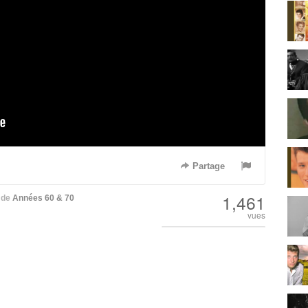
Partage
1,461
de
Années 60 & 70
vues