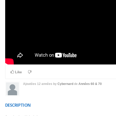
Like
Ajoutées
12 années
by
Cybernard
de
Années 60 & 70
DESCRIPTION