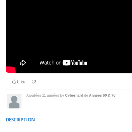
Like
Ajoutées
11 années
by
Cybernard
de
Années 60 & 70
DESCRIPTION