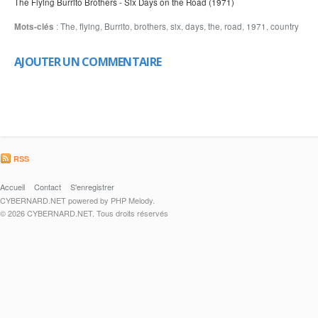
The Flying Burrito Brothers - Six Days on the Road (1971)
Mots-clés
:
The
,
flying
,
Burrito
,
brothers
,
six
,
days
,
the
,
road
,
1971
,
country
AJOUTER UN COMMENTAIRE
RSS
Accueil
Contact
S'enregistrer
CYBERNARD.NET powered by PHP Melody.
© 2026 CYBERNARD.NET. Tous droits réservés